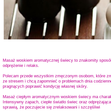
Masaż woskiem aromatycznej świecy to znakomity sposó
odprężenie i relaks.
Polecam przede wszystkim zmęczonym osobom, które zm
ze stresem i chcą zapomnieć o problemach dnia codzienn
pragnących poprawić kondycję własnej skóry.
Masaż ciepłym aromatycznym woskiem świecy ma charakt
Intensywny zapach, ciepłe światło świec oraz odprężają
sprawią, że poczujecie się zrelaksowani i szczęśliwi