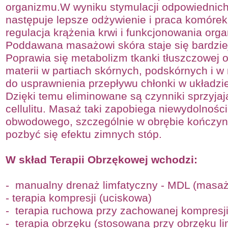
organizmu.W wyniku stymulacji odpowiednich
następuje lepsze odżywienie i praca komóre
regulacja krążenia krwi i funkcjonowania or
Poddawana masażowi skóra staje się bardziej 
Poprawia się metabolizm tkanki tłuszczowej 
materii w partiach skórnych, podskórnych i w
do usprawnienia przepływu chłonki w układzi
Dzięki temu eliminowane są czynniki sprzyja
cellulitu. Masaż taki zapobiega niewydolności
obwodowego, szczególnie w obrębie kończyn
pozbyć się efektu zimnych stóp.
W skład Terapii Obrzękowej wchodzi:
-
manualny drenaż limfatyczny -
MDL (masaż 
-
terapia kompresji (uciskowa)
-
terapia ruchowa przy zachowanej kompresj
-
terapia obrzęku (stosowana przy obrzęku l