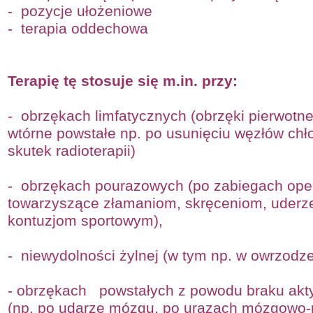
-
pozycje ułożeniowe
-
terapia oddechowa
Terapię tę stosuje się m.in. przy:
-
obrzękach limfatycznych (obrzęki pierwotne
wtórne powstałe np. po usunięciu węzłów chł
skutek radioterapii)
-
obrzękach pourazowych (po zabiegach ope
towarzyszące złamaniom, skręceniom, uderz
kontuzjom sportowym),
-
niewydolności żylnej (w tym np. w owrzodz
-
obrzękach powstałych z powodu braku akt
(np. po udarze mózgu, po urazach mózgowo-