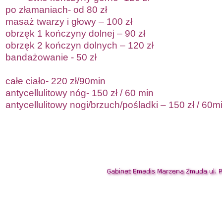
po złamaniach-
od
8
0 zł
masaż twarzy i głowy –
100
zł
obrzęk 1 kończyny dolnej –
90
zł
obrzęk 2 kończyn dolnych – 120 zł
bandażowanie -
50 zł
całe ciało-
22
0 zł
/90min
antycellulitowy nóg-
1
5
0 zł / 60 min
antycellulitowy nogi/brzuch/pośladki – 1
5
0 zł / 60m