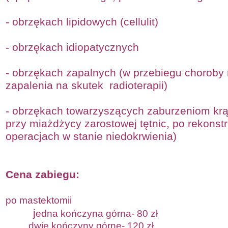
-
obrzękach lipidowych (cellulit)
-
obrzękach idiopatycznych
-
obrzękach zapalnych (w przebiegu choroby 
zapalenia na skutek radioterapii)
-
obrzękach towarzyszących zaburzeniom krąże
przy miażdżycy zarostowej tętnic, po rekonstr
operacjach w stanie niedokrwienia)
Cena zabiegu:
po mastektomii
j
edna kończyna górna-
8
0 zł
dwie kończyny górne-
1
2
0 zł